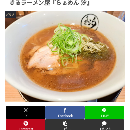
きるラーメン屋『らぁめん 汐』
グルメ
X
Facebook
LINE
Pinterest
コピー
コメント