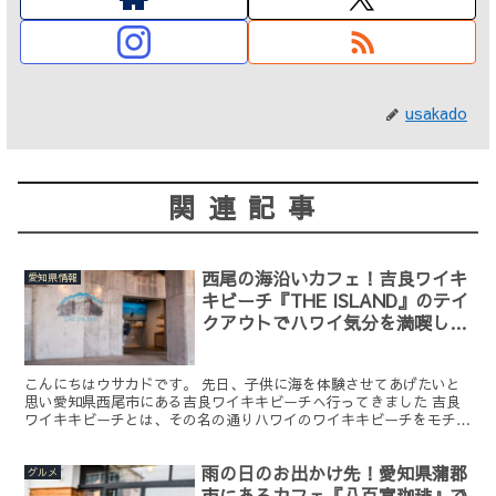
usakado
関連記事
西尾の海沿いカフェ！吉良ワイキ
愛知県情報
キビーチ『THE ISLAND』のテイ
クアウトでハワイ気分を満喫して
きた！
こんにちはウサカドです。 先日、子供に海を体験させてあげたいと
思い愛知県西尾市にある吉良ワイキキビーチへ行ってきました 吉良
ワイキキビーチとは、その名の通りハワイのワイキキビーチをモチー
フにしたヤシの木が並ぶ南国ムード満点の美しい海岸になり...
雨の日のお出かけ先！愛知県蒲郡
グルメ
市にあるカフェ『八百富珈琲』で