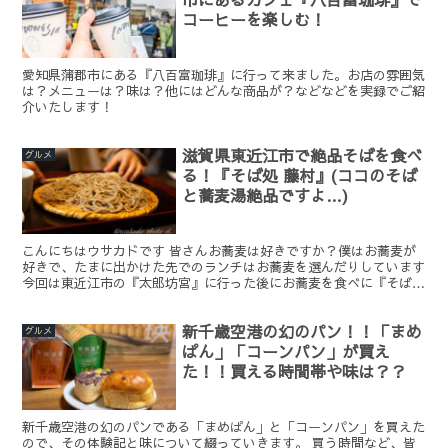
コーヒーを楽しむ！
愛知県蒲郡市にある『八百富珈琲』に行って来ました。お店の雰囲気
は？メニューは？味は？他にはどんな商品が？などなどを実録でご紹
介いたします！
滋賀県東近江市で絶品そばを食べ
グルメ
る！『そば処 藤村』(ココのそば
と蕎麦湯絶品ですよ…)
こんにちはウサカドです 皆さんお蕎麦は好きですか？僕はお蕎麦が
好きで、たまに出かけた先でのランチはお蕎麦を選んだりしています
今回は東近江市の『太郎坊宮』に行った後にお蕎麦を食べに『そば
処 藤村』というところに行ったのですが...これがすん...
新千歳空港の幻のパン！！「まめ
グルメ
ぱん」「コーンパン」が買え
た！！買える時間帯や味は？？
新千歳空港の幻のパンである「まめぱん」と「コーンパン」を買えた
ので、その体験記と味について綴っていきます。 買う時間など、皆