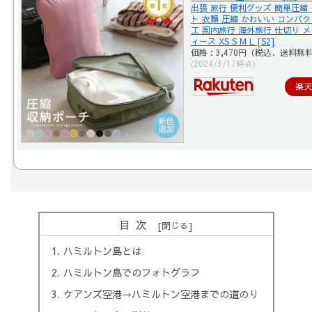
出張 旅行 便利グッズ 簡単圧縮
ト 衣類 圧縮 かわいい コンパク
工 国内旅行 海外旅行 仕切り メ
ィース XS S M L [S2]
価格：3,470円（税込、送料無料
(2024/3/17時点)
楽
目次
ハミルトン島とは
ハミルトン島でのフォトグラフ
ケアンズ空港→ハミルトン空港までの道のり