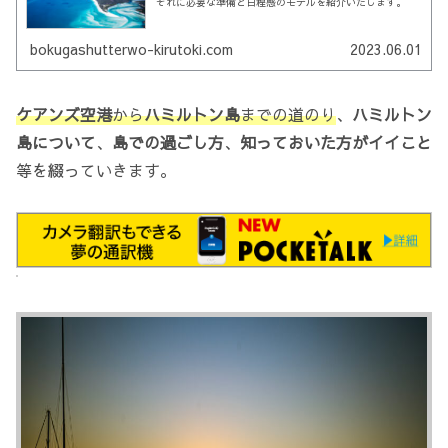
それに必要な準備と日程感のモデルを紹介いたします。
bokugashutterwo-kirutoki.com
2023.06.01
ケアンズ空港
から
ハミルトン島
までの道のり
、
ハミルトン
島について
、
島での過ごし方
、
知っておいた方がイイこと
等を綴っていきます。