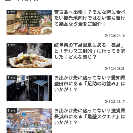
宮古島へ出張！？そんな時に食べ
Travel
たい観光地向けではない落ち着け
て絶品な夕食をご紹介！
2026.04.16
岐阜県の下呂温泉にある「甚呂」
Travel
と「テルマエ射的」に行ってきま
した！どんな感じ？
2024.03.25
お出かけ先に迷ってない？愛知県
Travel
豊田市にある『足助の町並み』は
いかが！？
2023.12.17
お出かけ先に迷ってない？滋賀県
Travel
長浜市にある『黒壁スクエア』は
いかが！？