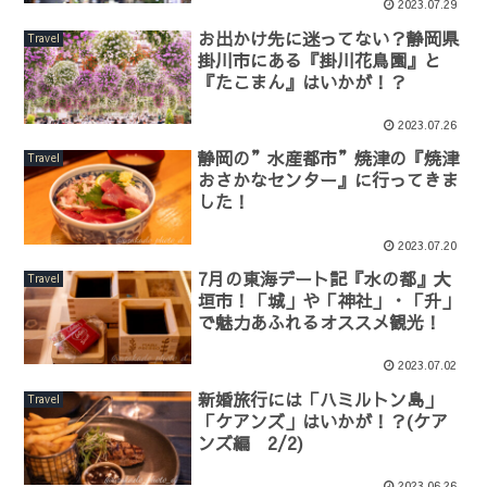
2023.07.29
お出かけ先に迷ってない？静岡県
Travel
掛川市にある『掛川花鳥園』と
『たこまん』はいかが！？
2023.07.26
静岡の”水産都市”焼津の『焼津
Travel
おさかなセンター』に行ってきま
した！
2023.07.20
7月の東海デート記『水の都』大
Travel
垣市！「城」や「神社」・「升」
で魅力あふれるオススメ観光！
2023.07.02
新婚旅行には「ハミルトン島」
Travel
「ケアンズ」はいかが！？(ケア
ンズ編 2/2)
2023.06.26