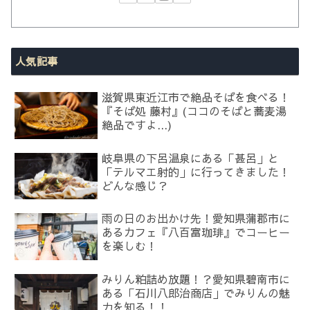
人気記事
滋賀県東近江市で絶品そばを食べる！
『そば処 藤村』(ココのそばと蕎麦湯
絶品ですよ...)
岐阜県の下呂温泉にある「甚呂」と
「テルマエ射的」に行ってきました！
どんな感じ？
雨の日のお出かけ先！愛知県蒲郡市に
あるカフェ『八百富珈琲』でコーヒー
を楽しむ！
みりん粕詰め放題！？愛知県碧南市に
ある「石川八郎治商店」でみりんの魅
力を知る！！