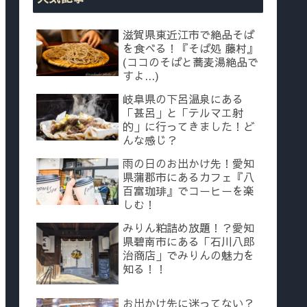
滋賀県東近江市で絶品そば
を食べる！『そば処 藤村』
(ココのそばと蕎麦湯絶品で
すよ...)
岐阜県の下呂温泉にある
「甚呂」と「テルマエ射
的」に行ってきました！ど
んな感じ？
雨の日のお出かけ先！愛知
県蒲郡市にあるカフェ『八
百富珈琲』でコーヒーを楽
しむ！
みりん粕詰め放題！？愛知
県碧南市にある「石川八郎
治商店」でみりんの魅力を
知る！！
お出かけ先に迷ってない？