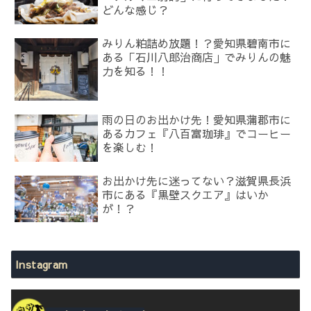
どんな感じ？
みりん粕詰め放題！？愛知県碧南市に
ある「石川八郎治商店」でみりんの魅
力を知る！！
雨の日のお出かけ先！愛知県蒲郡市に
あるカフェ『八百富珈琲』でコーヒー
を楽しむ！
お出かけ先に迷ってない？滋賀県長浜
市にある『黒壁スクエア』はいか
が！？
Instagram