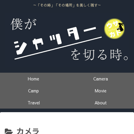
～「その時」「その場所」を美しく残す～
Home
Camera
Camp
Movie
Travel
About
カメラ