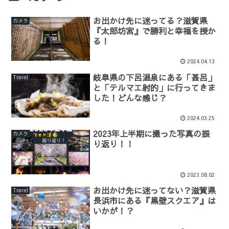
お出かけ先に迷ってる？滋賀県
カメラ
『太郎坊宮』で勝利と幸福を授か
る！
2024.04.13
岐阜県の下呂温泉にある「甚呂」
Travel
と「テルマエ射的」に行ってきま
した！どんな感じ？
2024.03.25
2023年上半期に撮った写真の振
カメラ
り返り！！
2023.08.02
お出かけ先に迷ってない？滋賀県
Travel
長浜市にある『黒壁スクエア』は
いかが！？