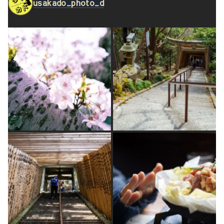
usakado_photo_d