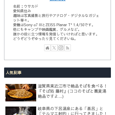
名前：ウサカド
愛知県住み
趣味は写真撮影と旅行やアナログ・デジタルなガジェ
ット等々。
愛機はSony α7 IIIとZEISS Planar T* 1.4/50です。
他にもキャンプや映画鑑賞、グルメなど。
誰かの役に立つ情報を発信していければと思います。
どうぞどうぞゆったり見てくださいね。
人気記事
滋賀県東近江市で絶品そばを食べる！
『そば処 藤村』(ココのそばと蕎麦湯
絶品ですよ...)
岐阜県の下呂温泉にある「甚呂」と
「テルマエ射的」に行ってきました！