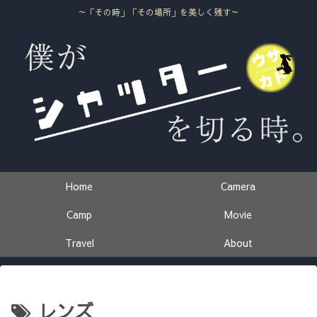
～「その時」「その場所」を美しく残す～
Home
Camera
Camp
Movie
Travel
About
レンズ