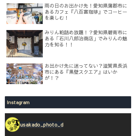
雨の日のお出かけ先！愛知県蒲郡市に
あるカフェ『八百富珈琲』でコーヒー
を楽しむ！
みりん粕詰め放題！？愛知県碧南市に
ある「石川八郎治商店」でみりんの魅
力を知る！！
お出かけ先に迷ってない？滋賀県長浜
市にある『黒壁スクエア』はいか
が！？
Instagram
usakado_photo_d