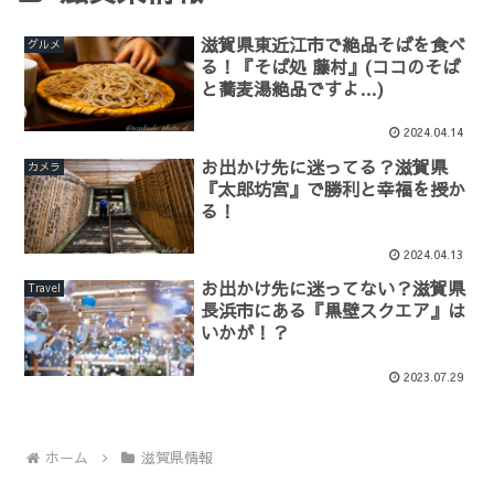
滋賀県東近江市で絶品そばを食べ
グルメ
る！『そば処 藤村』(ココのそば
と蕎麦湯絶品ですよ…)
2024.04.14
お出かけ先に迷ってる？滋賀県
カメラ
『太郎坊宮』で勝利と幸福を授か
る！
2024.04.13
お出かけ先に迷ってない？滋賀県
Travel
長浜市にある『黒壁スクエア』は
いかが！？
2023.07.29
ホーム
滋賀県情報