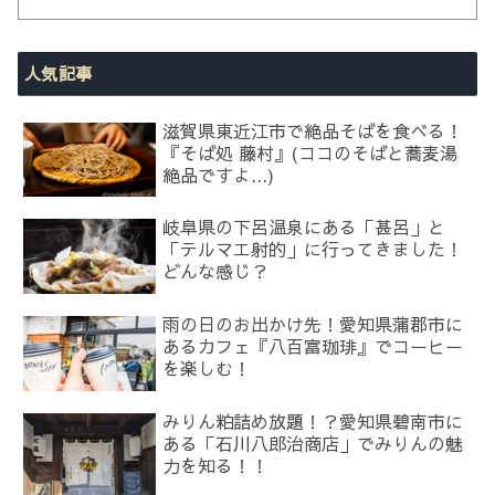
人気記事
滋賀県東近江市で絶品そばを食べる！
『そば処 藤村』(ココのそばと蕎麦湯
絶品ですよ...)
岐阜県の下呂温泉にある「甚呂」と
「テルマエ射的」に行ってきました！
どんな感じ？
雨の日のお出かけ先！愛知県蒲郡市に
あるカフェ『八百富珈琲』でコーヒー
を楽しむ！
みりん粕詰め放題！？愛知県碧南市に
ある「石川八郎治商店」でみりんの魅
力を知る！！