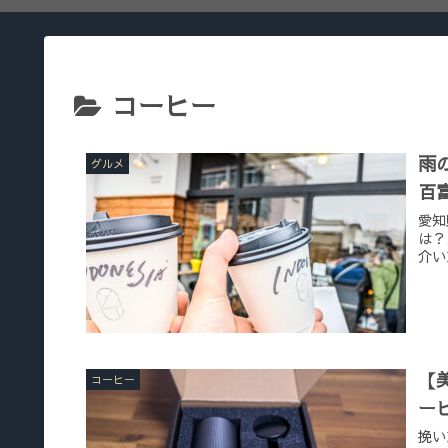
コーヒー
雨
グルメ
百
愛知
は？
介い
【
コーヒー
ー
挽い