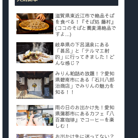
滋賀県東近江市で絶品そば
を食べる！『そば処 藤村』
(ココのそばと蕎麦湯絶品で
すよ...)
岐阜県の下呂温泉にある
「甚呂」と「テルマエ射
的」に行ってきました！ど
んな感じ？
みりん粕詰め放題！？愛知
県碧南市にある「石川八郎
治商店」でみりんの魅力を
知る！！
雨の日のお出かけ先！愛知
県蒲郡市にあるカフェ『八
百富珈琲』でコーヒーを楽
しむ！
お出かけ先に迷ってない？